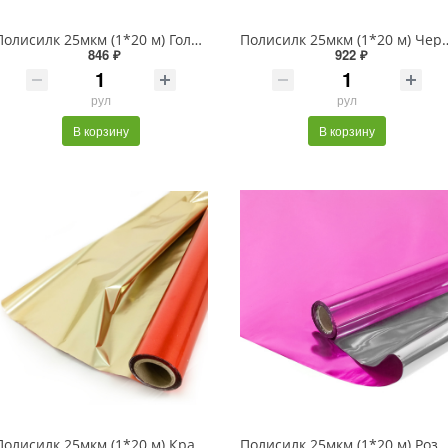
Полисилк 25мкм (1*20 м) Голубой/Серебро, 1 шт
Полисилк 25мкм (1*20 м) 
846 ₽
922 ₽
рул
рул
В корзину
В корзину
Полисилк 25мкм (1*20 м) Красный/Золото, 1 шт., 24684
Полисилк 25мкм (1*20 м) Розовый/Серебро, 