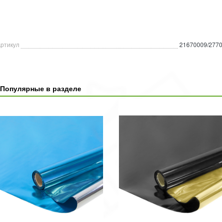
ртикул
21670009/277
Популярные в разделе