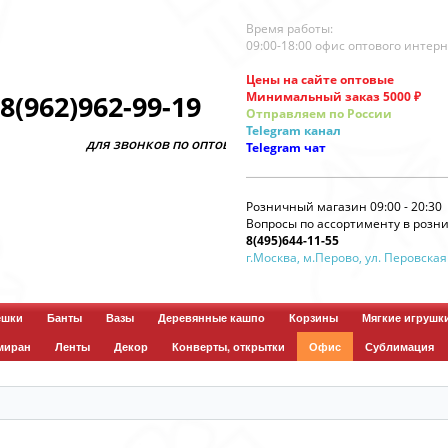
Время работы:
09:00-18:00 офис оптового интер
Цены на сайте оптовые
Минимальный заказ 5000 ₽
8(962)962-99-19
Отправляем по России
Telegram
канал
для звонков по оптовым заказам
Telegram
чат
Розничный магазин 09:00 - 20:30
Вопросы по ассортименту в розни
8(495)644-11-55
г.Москва, м.Перово, ул. Перовская
ешки
Банты
Вазы
Деревянные кашпо
Корзины
Мягкие игрушк
миран
Ленты
Декор
Конверты, открытки
Офис
Сублимация