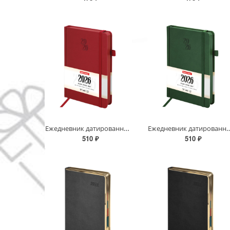
Ежедневник датированный 2026, А5, 138х213 мм, BRAUBERG "Plain", под кожу, резинка, держатель для руч
Ежедневник датированный 2026, А5, 138х213 мм, BRAUBERG "Plain",
510 ₽
510 ₽