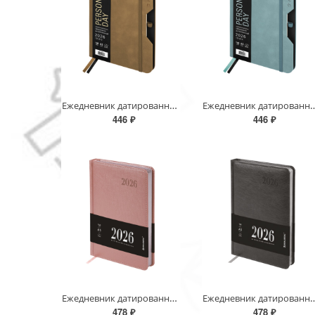
Ежедневник датированный 2026, А5, 151х213 мм, BRAUBERG "Note", под кожу, держатель для ручки, бежевы
Ежедневник датированный 2026, А5, 151х213 мм, BRAUBERG "Note", 
446 ₽
446 ₽
Ежедневник датированный 2026, А5, 138х213 мм, BRAUBERG "Impression", под кожу, розовый, 117514
Ежедневник датированный 2026, А5, 138х213 мм, BRAUBERG "Im
478 ₽
478 ₽