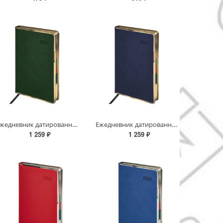
Ежедневник датированный 2026 А5 148х218 мм, GALANT "Infinity Gold", под кожу, темно-зеленый, 117504
Ежедневник датированный 2026 А5 148х218 мм, GALANT "Infinity Gold", под кожу, темно-синий, 117503
1 259 ₽
1 259 ₽