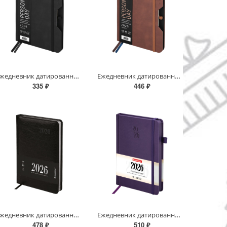
Ежедневник датированный 2026, А5, 151х213 мм, BRAUBERG "Note", под кожу, держатель для ручки, черный
Ежедневник датированный 2026, А5, 151х213 мм, BRAUBERG "Note", под кожу, держатель для ручки, коричн
335 ₽
446 ₽
Ежедневник датированный 2026, А5, 138х213 мм, BRAUBERG "Impression", под кожу, черный, 117510
Ежедневник датированный 2026, А5, 138х213 мм, BRAUBERG "Plain", под кожу, резинка, держатель для руч
478 ₽
510 ₽