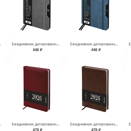
под кожу, держатель для ручки, серо-г
Ежедневник датированный 2026, А5, 151х213 мм, BRAUBERG "Note", под кожу, держатель для ручки, серый,
Ежедневник датированный 2026, А5, 151х213 мм, BRAUBERG "Note", под кожу, держатель для ручки, синий,
446 ₽
446 ₽
pression", под кожу, серый, 117513
Ежедневник датированный 2026, А5, 138х213 мм, BRAUBERG "Impression", под кожу, бордовый, 117512
Ежедневник датированный 2026, А5, 138х213 мм, BRAUBERG "Impression", под кожу, коричневый, 117511
478 ₽
478 ₽