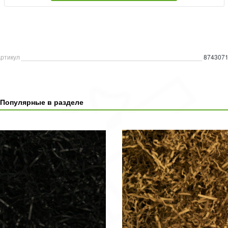
ртикул
874307
Популярные в разделе