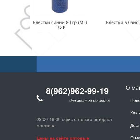
Блестки синий 80 гр (МГ)
Блестки в бано
75 ₽
О ма
8(962)962-99-19
Ново
для звонков по оптовым заказам
Как 
09:00-18:00 офис оптового интернет-
Дост
магазина
О ма
Цены на сайте оптовые