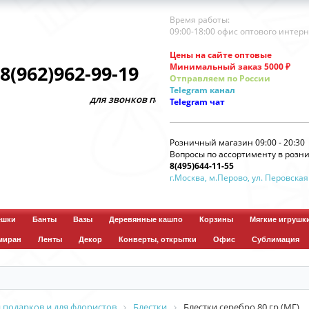
Время работы:
09:00-18:00 офис оптового интер
Цены на сайте оптовые
Минимальный заказ 5000 ₽
8(962)962-99-19
Отправляем по России
Telegram
канал
для звонков по оптовым заказам
Telegram
чат
Розничный магазин 09:00 - 20:30
Вопросы по ассортименту в розни
8(495)644-11-55
г.Москва, м.Перово, ул. Перовская
ешки
Банты
Вазы
Деревянные кашпо
Корзины
Мягкие игрушк
миран
Ленты
Декор
Конверты, открытки
Офис
Сублимация
 подарков и для флористов
Блестки
Блестки серебро 80 гр (МГ)