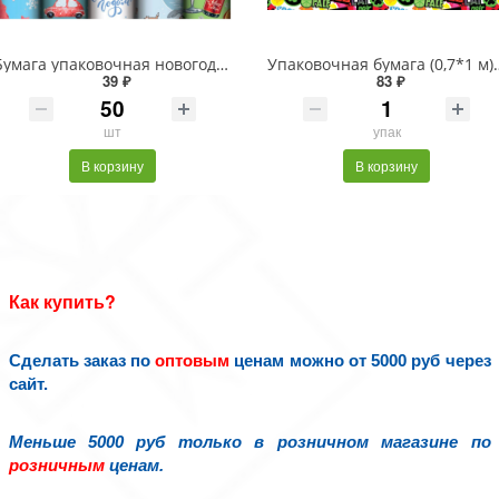
Бумага упаковочная новогодняя "Веселый Новый Год" 70х100см 10 дизайнов ассорти ЗОЛОТАЯ СКАЗКА 592563
Упаковочная бумага (0,7*1 м) 
39 ₽
83 ₽
шт
упак
В корзину
В корзину
Как купить?
Сделать заказ по
оптовым
ценам можно от 5000 руб через
сайт.
Меньше 5000 руб только в розничном магазине по
розничным
ценам.