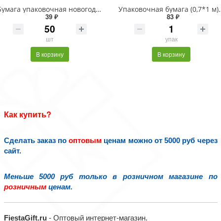
Бумага упаковочная новогодняя "Веселый Новый Год" 70х100см 10 дизайнов ассорти ЗОЛОТАЯ СКАЗКА 592563
Упаковочная бумага (0,7*1 м) 
39 ₽
83 ₽
шт
упак
В корзину
В корзину
Как купить?
Сделать заказ по
оптовым
ценам можно от 5000 руб через
сайт.
Меньше 5000 руб только в розничном магазине по
розничным
ценам.
FiestaGift.ru
- Оптовый интернет-магазин.