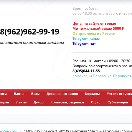
Время работы:
09:00-18:00 офис оптового интер
Цены на сайте оптовые
Минимальный заказ 5000 ₽
8(962)962-99-19
Отправляем по России
Telegram
канал
нков по оптовым заказам
Telegram
чат
Розничный магазин 09:00 - 20:30
Вопросы по ассортименту в розни
8(495)644-11-55
г.Москва, м.Перово, ул. Перовская
ешки
Банты
Вазы
Деревянные кашпо
Корзины
Мягкие игрушк
миран
Ленты
Декор
Конверты, открытки
Офис
Сублимация
 рисунком
1691/706 Плёнка 0,58*10м матовая "Мелкий горошек" 65м