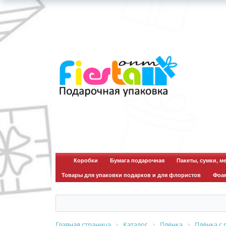
для зво
Коробки
Бумага подарочная
Пакеты, сумки, м
Товары для упаковки подарков и для флористов
Фоа
Главная страница
Каталог
Плёнка
Плёнка с