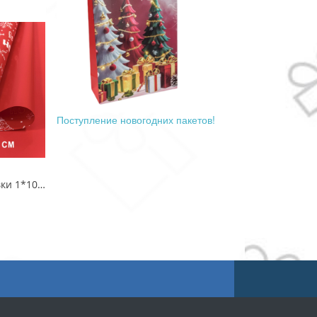
Поступление новогодних пакетов!
Плёнка для упаковки 1*10м "Новогодняя"-261 65мкм 1/20