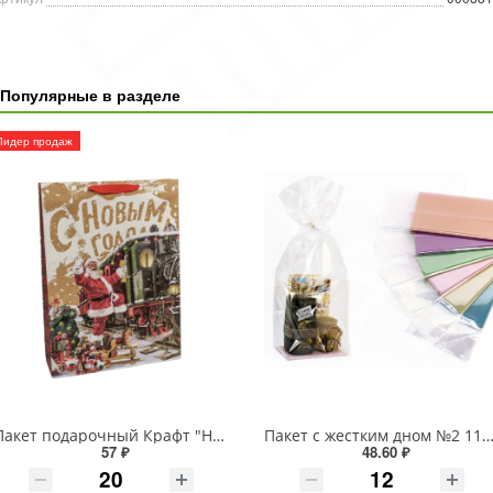
Популярные в разделе
Лидер продаж
Пакет подарочный Крафт "Новогодний" (микс) 33*45*11 150г 1/20 1/240
Пакет с жестким дном №2 11*17*54
57 ₽
48.60 ₽