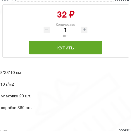
32 ₽
Количество
шт
КУПИТЬ
8*23*10 см
10 г/м2
 упаковке 20 шт.
 коробке 360 шт.
ртикул
00088