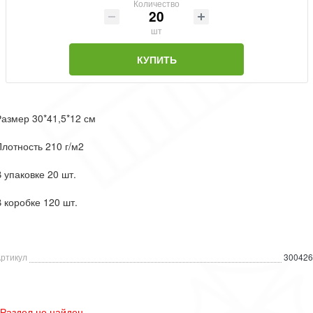
Количество
шт
КУПИТЬ
азмер 30*41,5*12 см
лотность 210 г/м2
 упаковке 20 шт.
 коробке 120 шт.
ртикул
30042
Раздел не найден