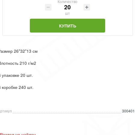
Количество
шт
КУПИТЬ
азмер 26*32*13 см
лотность 210 г/м2
 упаковке 20 шт.
 коробке 240 шт.
ртикул
30040
Раздел не найден