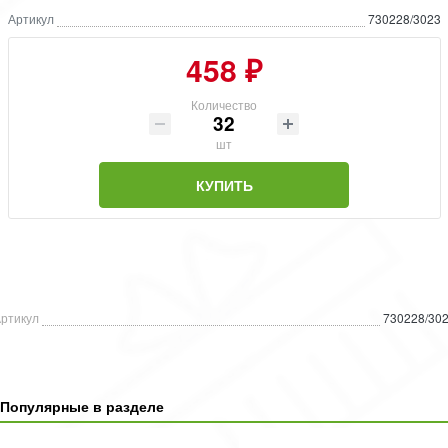
Артикул
730228/3023
458 ₽
Количество
шт
КУПИТЬ
ртикул
730228/30
Популярные в разделе