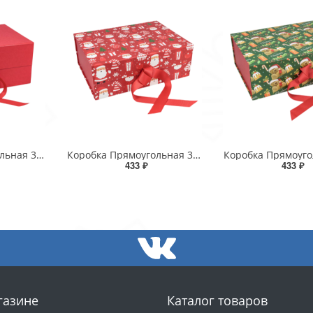
Коробка Прямоугольная 39*28*17,8 складная на магнитах "Люкс" Красный 1/24
Коробка Прямоугольная 33*25*12 складная на магнитах "Новый год"-3023 1/32
433 ₽
433 ₽
газине
Каталог товаров