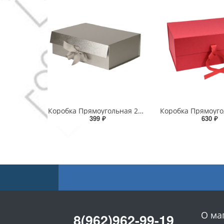
Коробка Прямоугольная 28,2*20*9,2 складная на магнитах "Люкс" Серебряный 1/48
399 ₽
630 ₽
О ма
8(962)962-99-19