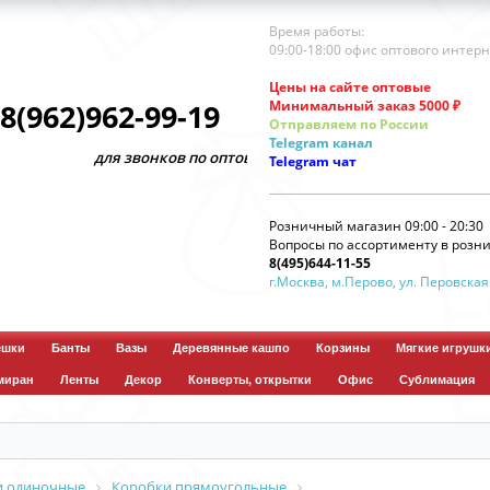
Время работы:
09:00-18:00 офис оптового интер
Цены на сайте оптовые
Минимальный заказ 5000 ₽
8(962)962-99-19
Отправляем по России
Telegram
канал
для звонков по оптовым заказам
Telegram
чат
Розничный магазин 09:00 - 20:30
Вопросы по ассортименту в розни
8(495)644-11-55
г.Москва, м.Перово, ул. Перовская
ешки
Банты
Вазы
Деревянные кашпо
Корзины
Мягкие игрушк
миран
Ленты
Декор
Конверты, открытки
Офис
Сублимация
и одиночные
Коробки прямоугольные