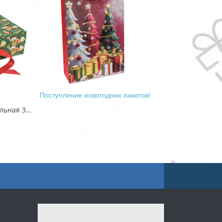
Поступление новогодних пакетов!
Коробка Прямоугольная 33*25*12 складная на магнитах "Новый год"-3086 1/32