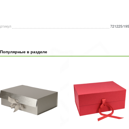
ртикул
721225/19
Популярные в разделе