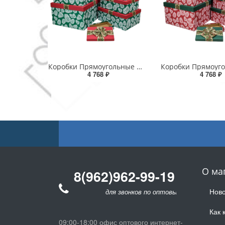
Коробки Прямоугольные Набор 1/8 53*43*26 с бантом "Шишки"-1 1/1
4 768 ₽
4 768 ₽
О ма
8(962)962-99-19
Ново
для звонков по оптовым заказам
Как 
09:00-18:00 офис оптового интернет-