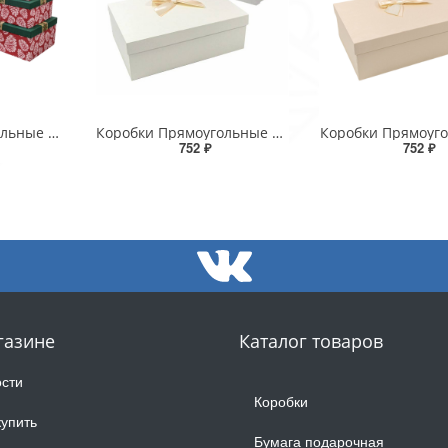
Коробки Прямоугольные Набор 1/8 53*43*26 с бантом "Шишки"-2 1/1
Коробки Прямоугольные Набор 1/3 29*21*9,5 с бантом "Goodluck" Серый 1/24
752 ₽
752 ₽
газине
Каталог товаров
сти
Коробки
купить
Бумага подарочная