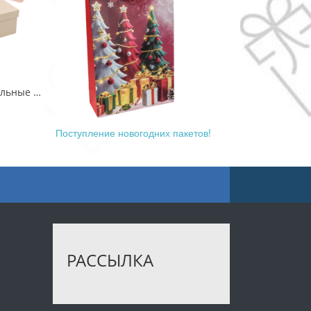
Коробки Прямоугольные Набор 1/3 29*21*9,5 с бантом "Goodluck" Розовый 1/24
Поступление новогодних пакетов!
РАССЫЛКА