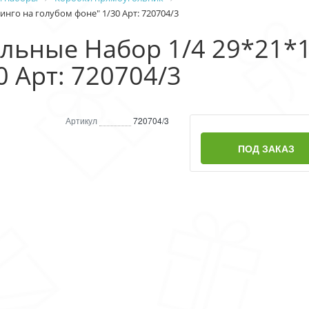
нго на голубом фоне" 1/30 Арт: 720704/3
льные Набор 1/4 29*21*1
0 Арт: 720704/3
Артикул
720704/3
ПОД ЗАКАЗ