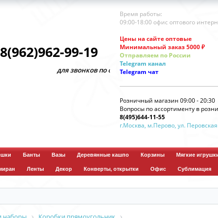
Время работы:
09:00-18:00 офис оптового интер
Цены на сайте оптовые
Минимальный заказ 5000 ₽
8(962)962-99-19
Отправляем по России
Telegram
канал
для звонков по оптовым заказам
Telegram
чат
Розничный магазин 09:00 - 20:30
Вопросы по ассортименту в розни
8(495)644-11-55
г.Москва, м.Перово, ул. Перовская
ешки
Банты
Вазы
Деревянные кашпо
Корзины
Мягкие игрушк
миран
Ленты
Декор
Конверты, открытки
Офис
Сублимация
и наборы
Коробки прямоугольник