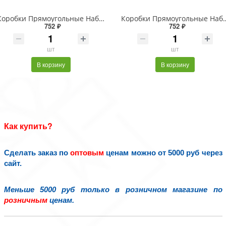
Коробки Прямоугольные Набор 1/3 29*21*9,5 с бантом "Goodluck" Серый 1/24
Коробки Прямоугольные Набор 1/3 29*21*9,
752 ₽
752 ₽
шт
шт
В корзину
В корзину
Как купить?
Сделать заказ по
оптовым
ценам можно от 5000 руб через
сайт.
Меньше 5000 руб только в розничном магазине по
розничным
ценам.