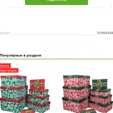
ртикул
721604/25
Популярные в разделе
Новинка
Лидер продаж