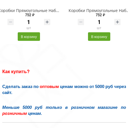
Коробки Прямоугольные Набор 1/3 29*21*9,5 с бантом "Goodluck" Серый 1/24
Коробки Прямоугольные Набор 1/3 29*21*9,
752 ₽
752 ₽
шт
шт
В корзину
В корзину
Как купить?
Сделать заказ по
оптовым
ценам можно от 5000 руб через
сайт.
Меньше 5000 руб только в розничном магазине по
розничным
ценам.