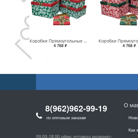
Коробки Прямоугольные Набор 1/8 53*43*26 с бантом "Шишки"-1 1/1
4 768 ₽
4 768 ₽
О ма
8(962)962-99-19
Ново
для звонков по оптовым заказам
Как 
09:00-18:00 офис оптового интернет-