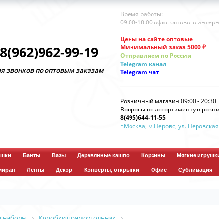
Время работы:
09:00-18:00 офис оптового интер
Цены на сайте оптовые
Минимальный заказ 5000 ₽
8(962)962-99-19
Отправляем по России
Telegram
канал
нков по оптовым заказам
Telegram
чат
Розничный магазин 09:00 - 20:30
Вопросы по ассортименту в розни
8(495)644-11-55
г.Москва, м.Перово, ул. Перовская
ешки
Банты
Вазы
Деревянные кашпо
Корзины
Мягкие игрушк
миран
Ленты
Декор
Конверты, открытки
Офис
Сублимация
и наборы
Коробки прямоугольник