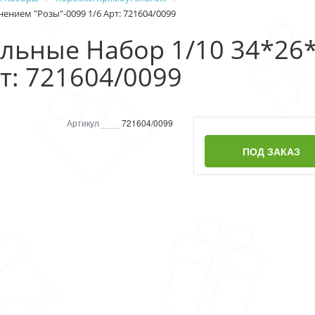
ением "Розы"-0099 1/6 Арт: 721604/0099
льные Набор 1/10 34*26*
рт: 721604/0099
Артикул
721604/0099
ПОД ЗАКАЗ