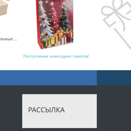
Коробки Прямоугольные Набор 1/3 29*21*9,5 с бантом "Goodluck" Розовый 1/24
Поступление новогодних пакетов!
РАССЫЛКА