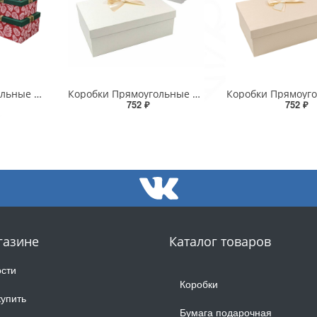
Коробки Прямоугольные Набор 1/8 53*43*26 с бантом "Шишки"-2 1/1
Коробки Прямоугольные Набор 1/3 29*21*9,5 с бантом "Goodluck" Серый 1/24
752 ₽
752 ₽
газине
Каталог товаров
сти
Коробки
купить
Бумага подарочная