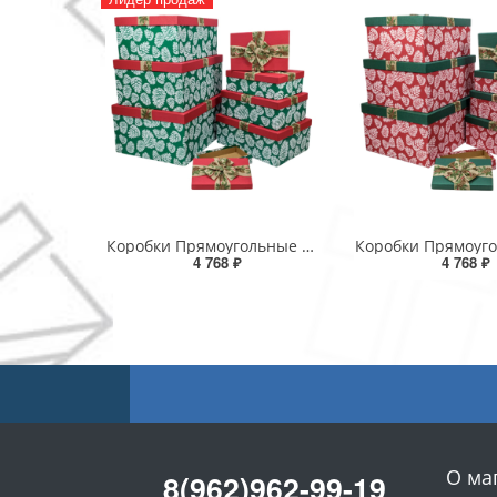
Коробки Прямоугольные Набор 1/8 53*43*26 с бантом "Шишки"-1 1/1
4 768 ₽
4 768 ₽
О ма
8(962)962-99-19