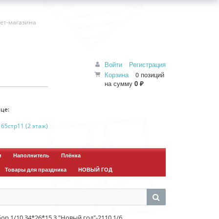
нет-магазина
Войти
Регистрация
Корзина
0 позиций
на сумму
0 ₽
це:
 65стр11 (2 этаж)
и
Наполнитель
Плёнка
Товары для праздника
НОВЫЙ ГОД
 1/10 34*26*15,3 "Новый год"-2110 1/6