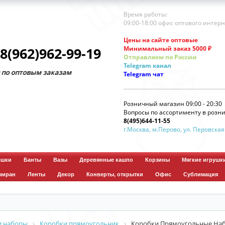
Время работы:
09:00-18:00 офис оптового интер
Цены на сайте оптовые
Минимальный заказ 5000 ₽
8(962)962-99-19
Отправляем по России
Telegram
канал
овым заказам
Telegram
чат
Розничный магазин 09:00 - 20:30
Вопросы по ассортименту в розни
8(495)644-11-55
г.Москва, м.Перово, ул. Перовская
ешки
Банты
Вазы
Деревянные кашпо
Корзины
Мягкие игрушк
миран
Ленты
Декор
Конверты, открытки
Офис
Сублимация
и наборы
Коробки прямоугольник
Коробки Прямоугольные Набор