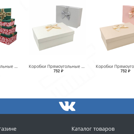
Коробки Прямоугольные Набор 1/8 53*43*26 с бантом "Шишки"-2 1/1
Коробки Прямоугольные Набор 1/3 29*21*9,5 с бантом "Goodluck" Серый 1/24
752 ₽
752 ₽
газине
Каталог товаров