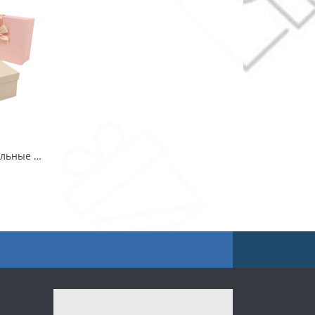
Коробки Прямоугольные Набор 1/3 29*21*9,5 с бантом "Goodluck" Розовый 1/24