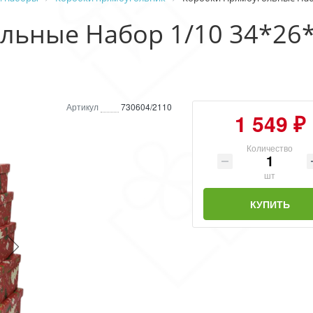
льные Набор 1/10 34*26*
Артикул
730604/2110
1 549 ₽
Количество
шт
КУПИТЬ