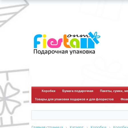
для звонков по опт
Коробки
Бумага подарочная
Пакеты, сумки, м
Товары для упаковки подарков и для флористов
Фоа
Главная страница
Каталог
Коробки
Коробк