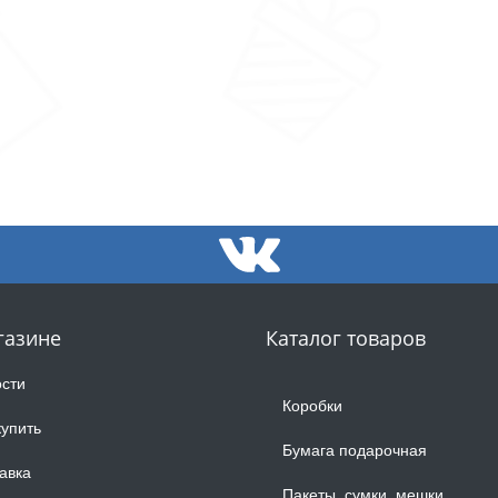
газине
Каталог товаров
сти
Коробки
купить
Бумага подарочная
авка
Пакеты, сумки, мешки