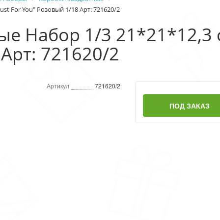
st For You" Розовый 1/18 Арт: 721620/2
е Набор 1/3 21*21*12,3 с
 Арт: 721620/2
Артикул
721620/2
ПОД ЗАКАЗ