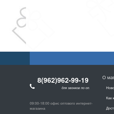
О ма
8(962)962-99-19
Ново
для звонков по оптовым заказам
Как 
09:00-18:00 офис оптового интернет-
Дост
магазина