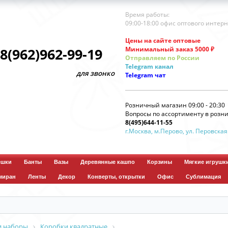
Время работы:
09:00-18:00 офис оптового интер
Цены на сайте оптовые
Минимальный заказ 5000 ₽
8(962)962-99-19
Отправляем по России
Telegram
канал
для звонков по оптовым заказам
Telegram
чат
Розничный магазин 09:00 - 20:30
Вопросы по ассортименту в розни
8(495)644-11-55
г.Москва, м.Перово, ул. Перовская
ешки
Банты
Вазы
Деревянные кашпо
Корзины
Мягкие игрушк
миран
Ленты
Декор
Конверты, открытки
Офис
Сублимация
и наборы
Коробки квадратные