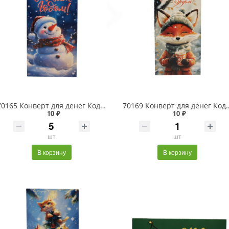
70165 Конверт для денег Код В Снеговик на синем. NG
70169 Конверт для денег Код
10 ₽
10 ₽
шт
шт
В корзину
В корзину