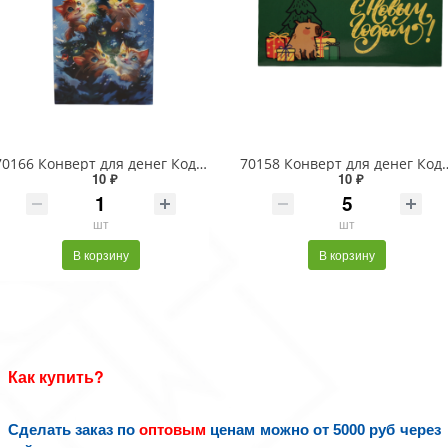
70166 Конверт для денег Код В Пять котят на ёлке. NG
70158 Конверт для денег Код 
10 ₽
10 ₽
шт
шт
В корзину
В корзину
Как купить?
Сделать заказ по
оптовым
ценам можно от 5000 руб через